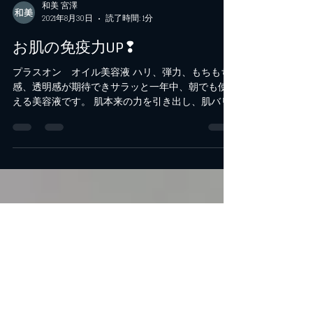
和美 宮澤
2021年8月30日
読了時間: 1分
お肌の免疫力UP❢
プラスオン オイル美容液 ハリ、弾力、もちもち
感、透明感が期待できサラッと一年中、朝でも使
える美容液です。 肌本来の力を引き出し、肌バリ
アーをキープします。 ❤️夏のお肌、紫外線ダメー
ジで☝️意外と乾燥してるんです!!