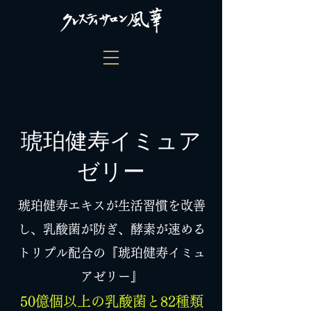
​琥珀健寿イミュア
ゼリー
琥珀健寿エキスが生活習慣を改善
し、乳酸菌が防ぎ、酵素が速める
トリプル配合の『琥珀健寿イミュ
アゼリー』
50億個以上の乳酸菌と82種類